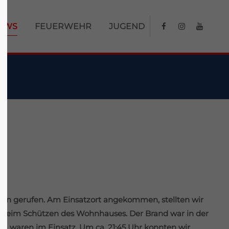
About us
EWS
FEUERWEHR
JUGEND
Lorem ipsum dolor sit amet,
0
consectetuer adipiscing elit.
Aenean commodo ligula eget dolor.
Aenean massa. Cum sociis natoque
penatibus et magnis dis parturient
montes, nascetur ridiculus mus. Donec
quam felis, ultricies nec.
fen gerufen. Am Einsatzort angekommen, stellten wir
e beim Schützen des Wohnhauses. Der Brand war in der
 waren im Einsatz. Um ca. 21:45 Uhr konnten wir