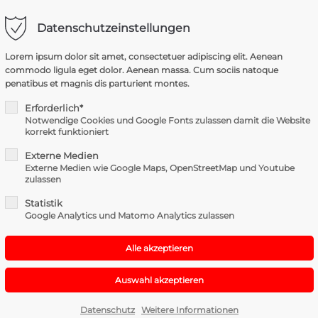
Datenschutzeinstellungen
rt
Get in touch
HOME
N
Lorem ipsum dolor sit amet, consectetuer adipiscing elit. Aenean
commodo ligula eget dolor. Aenean massa. Cum sociis natoque
m dolor sit amet:
Cybersteel Inc.
penatibus et magnis dis parturient montes.
376-293 City Road, Suite 60
San Francisco, CA 94102
Erforderlich*
Notwendige Cookies und Google Fonts zulassen damit die Website
h
korrekt funktioniert
/ 365days
Have any questions?
Externe Medien
+44 1234 567 890
Externe Medien wie Google Maps, OpenStreetMap und Youtube
zulassen
Drop us a line
Statistik
info@yourdomain.com
upport for our customers
d Wohnhaus
Google Analytics und Matomo Analytics zulassen
8:00am - 5:00pm
(GMT +1)
inem Wohnhausbrand in die Scheiterbachstraße in Mattigho
stützten die FF Mattighofen bei der Brandbekämpfung sowi
Datenschutz
Weitere Informationen
berzugreifen. Auch unser EFU-Team sowie das Drohnenteam