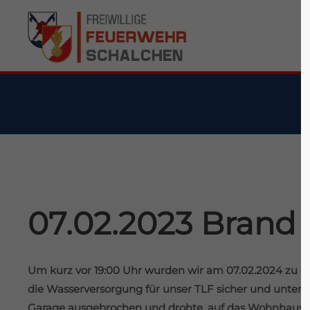
Suppo
Login
Lorem ipsu
Benutzername
24
Passwort
We offer s
07.02.2023 Bran
Mon - Fri 
Anmelden
Um kurz vor 19:00 Uhr wurden wir am 07.02.2024 zu e
Register
|
Lost your password?
die Wasserversorgung für unser TLF sicher und unter
Garage ausgebrochen und drohte, auf das Wohnhaus ü