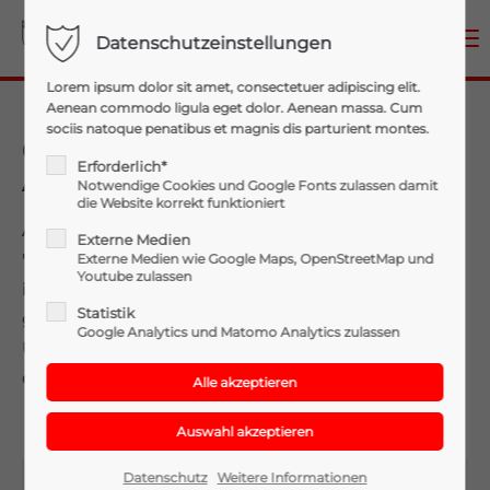
Menu
Datenschutzeinstellungen
Login
Lorem ipsum dolor sit amet, consectetuer adipiscing elit.
Aenean commodo ligula eget dolor. Aenean massa. Cum
Benutzername
sociis natoque penatibus et magnis dis parturient montes.
09.07.2021 Verkehrsunfall
Erforderlich*
Aufräumarbeiten
Notwendige Cookies und Google Fonts zulassen damit
die Website korrekt funktioniert
Passwort
Am 09.07.21 wurden wir zu einem Einsatz
Externe Medien
"Verkehrsunfall Aufräumarbeiten" alarmiert. Ein Auto
Externe Medien wie Google Maps, OpenStreetMap und
Youtube zulassen
ist aus unbekannter Ursache auf die Böschung
Statistik
gekommen und auf der Fahrerseite liegen geblieben.
Google Analytics und Matomo Analytics zulassen
Unsere Wehr stellte das Auto wieder auf und reinigte
Anmelden
die Fahrbahn.
Register
|
Lost your password?
Support
Datenschutz
Weitere Informationen