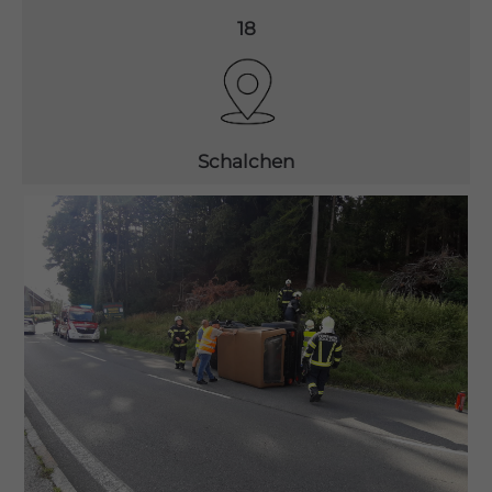
18
Drop us a line
info@yourdomain.com
About us
Schalchen
Lorem ipsum dolor sit amet, consectetuer
adipiscing elit.
Aenean commodo ligula eget dolor. Aenean
massa. Cum sociis natoque penatibus et magnis
dis parturient montes, nascetur ridiculus mus.
Donec quam felis, ultricies nec.