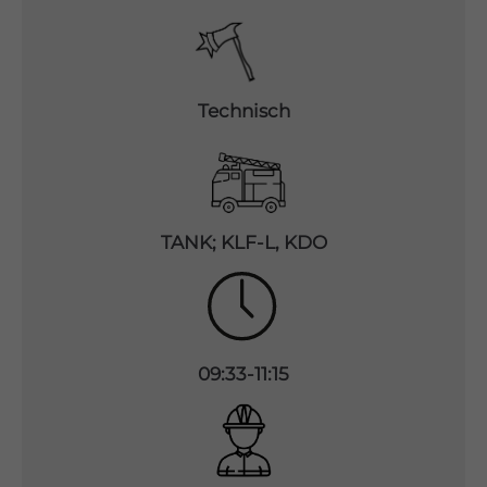
Drop us a line
info@yourdomain.com
Technisch
About us
Lorem ipsum dolor sit amet, consectetuer
adipiscing elit.
Aenean commodo ligula eget dolor. Aenean
TANK; KLF-L, KDO
massa. Cum sociis natoque penatibus et magnis
dis parturient montes, nascetur ridiculus mus.
Donec quam felis, ultricies nec.
09:33-11:15