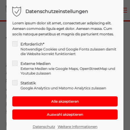
Menu
Datenschutzeinstellungen
Login
Lorem ipsum dolor sit amet, consectetuer adipiscing elit.
Aenean commodo ligula eget dolor. Aenean massa. Cum
Benutzername
sociis natoque penatibus et magnis dis parturient montes.
12.06.2026 Ölspur
Erforderlich*
Notwendige Cookies und Google Fonts zulassen damit
die Website korrekt funktioniert
Passwort
Externe Medien
Am 12.06.2026 wurden wir zu einem Ölspureinsatz
Externe Medien wie Google Maps, OpenStreetMap und
alarmiert. Die Ölspur erstreckte sich von
Youtube zulassen
Schalchen/Auffang bis nach Maria Schmolln zum
Statistik
„Toten Mann“ und zog sich über mehrere Kilometer.
Google Analytics und Matomo Analytics zulassen
Anmelden
Nach Absprache mit dem zuständigen
Kommandanten übernahmen wir die betroffenen
Register
|
Lost your password?
Streckenabschnitte in seinem Einsatzgebiet.
Support
Die Verunreinigung wurde von unseren Einsatzkräften
Datenschutz
Weitere Informationen