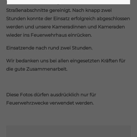
mittels Ölbindemittel gebunden und die betroffenen
Lorem ipsum dolor sit amet:
Straßenabschnitte gereinigt. Nach knapp zwei
Stunden konnte der Einsatz erfolgreich abgeschlossen
werden und unsere Kameradinnen und Kameraden
24h
wieder ins Feuerwehrhaus einrücken.
/ 365days
Einsatzende nach rund zwei Stunden.
Wir bedanken uns bei allen eingesetzten Kräften für
We offer support for our customers
die gute Zusammenarbeit.
Mon - Fri 8:00am - 5:00pm
(GMT +1)
Get in touch
Diese Fotos dürfen ausdrücklich nur für
Cybersteel Inc.
376-293 City Road, Suite 600
Feuerwehrzwecke verwendet werden.
San Francisco, CA 94102
Have any questions?
+44 1234 567 890