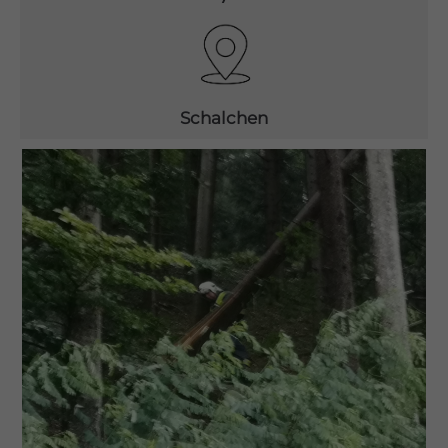
Drop us a line
info@yourdomain.com
About us
Schalchen
Lorem ipsum dolor sit amet, consectetuer
adipiscing elit.
Aenean commodo ligula eget dolor. Aenean
massa. Cum sociis natoque penatibus et magnis
dis parturient montes, nascetur ridiculus mus.
Donec quam felis, ultricies nec.