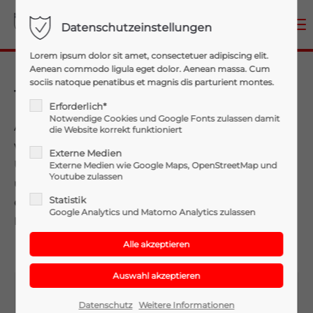
Menu
Datenschutzeinstellungen
Login
Lorem ipsum dolor sit amet, consectetuer adipiscing elit.
Aenean commodo ligula eget dolor. Aenean massa. Cum
Benutzername
sociis natoque penatibus et magnis dis parturient montes.
15.08.2021 Unwettereinsätze
Erforderlich*
Notwendige Cookies und Google Fonts zulassen damit
Am 15.08.2021 kam es erneut zu einem Unwetter,
die Website korrekt funktioniert
Passwort
welches wieder einen Einsatz unserer Wehr hervorrief.
Externe Medien
Unsere sieben Kammeraden mussten einen
Externe Medien wie Google Maps, OpenStreetMap und
Youtube zulassen
umgestürzten Baum, welcher über eine Straße lag,
Statistik
entfernen. Weitere 12 Kammeraden warteten im
Google Analytics und Matomo Analytics zulassen
Feuerwehrhaus auf mögliche weitere Einsätze.
Anmelden
Register
|
Lost your password?
Support
Datenschutz
Weitere Informationen