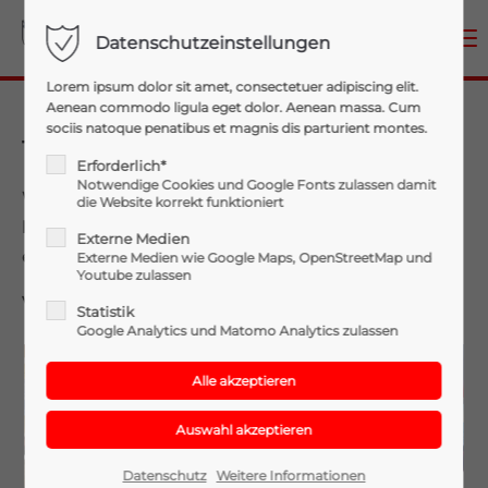
Menu
Datenschutzeinstellungen
Login
Lorem ipsum dolor sit amet, consectetuer adipiscing elit.
Aenean commodo ligula eget dolor. Aenean massa. Cum
Benutzername
sociis natoque penatibus et magnis dis parturient montes.
100 Jahre Musikverein Schalchen
Erforderlich*
Notwendige Cookies und Google Fonts zulassen damit
Wir gratulieren dem Schalchner Musikverein recht
die Website korrekt funktioniert
Passwort
herzlich zum 100-jährigen Gründungsfest und zu
Externe Medien
einem rundum gelungenen Fest.
Externe Medien wie Google Maps, OpenStreetMap und
Youtube zulassen
Vielen Dank, dass wir dabei sein durften!
Statistik
Google Analytics und Matomo Analytics zulassen
Anmelden
Register
|
Lost your password?
Support
Datenschutz
Weitere Informationen