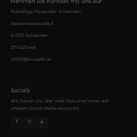
Nehmen Sie Kontakt mit uns auf
Freiwillige Feuerwehr Schalchen
Drop us a line
info@yourdomain.com
Sensenwerkstraße 3
About us
A-5231 Schalchen
Lorem ipsum dolor sit amet, consectetuer
07742/5444
adipiscing elit.
00219@br.ooelfv.at
Aenean commodo ligula eget dolor. Aenean
massa. Cum sociis natoque penatibus et magnis
dis parturient montes, nascetur ridiculus mus.
Donec quam felis, ultricies nec.
Socials
Wir freuen uns über viele Besucher/-innen auf
unseren Social-Media-Accounts!