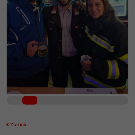
Drop us a line
info@yourdomain.com
About us
Lorem ipsum dolor sit amet, consectetuer
adipiscing elit.
Aenean commodo ligula eget dolor. Aenean
massa. Cum sociis natoque penatibus et magnis
dis parturient montes, nascetur ridiculus mus.
Donec quam felis, ultricies nec.
Zurück