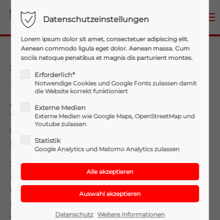
Menu
Datenschutzeinstellungen
Login
Lorem ipsum dolor sit amet, consectetuer adipiscing elit.
Aenean commodo ligula eget dolor. Aenean massa. Cum
Benutzername
sociis natoque penatibus et magnis dis parturient montes.
Segnung TLF A-B 2000 und
Erforderlich*
Einsatzdrohne
Notwendige Cookies und Google Fonts zulassen damit
die Website korrekt funktioniert
Passwort
Am 17.09.2022 wurden unser neues
Externe Medien
Tanklöschfahrzeug und die Einsatzdrohne feierlich
Externe Medien wie Google Maps, OpenStreetMap und
Youtube zulassen
gesegnet. Im Vorfeld entstanden aktuelle
Statistik
Mannschaftsfotos.
Google Analytics und Matomo Analytics zulassen
Anmelden
Zur Segnung versammelten sich zahlreiche
Feuerwehrmitglieder, Reservemitglieder mit ihren
Register
|
Lost your password?
Partnern sowie unsere Jugendmitglieder. Darüber
hinaus wurde diese besondere Veranstaltung von
Support
Datenschutz
Weitere Informationen
vielen Ehrengästen besucht, darunter