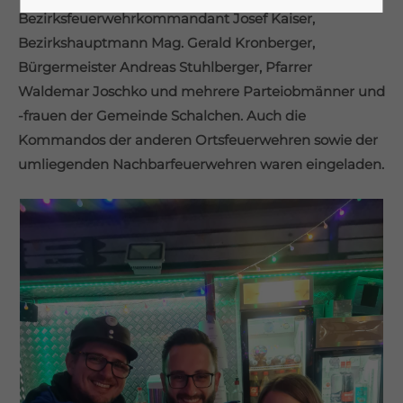
Lorem ipsum dolor sit amet:
Bezirksfeuerwehrkommandant Josef Kaiser,
Bezirkshauptmann Mag. Gerald Kronberger,
Bürgermeister Andreas Stuhlberger, Pfarrer
24h
Waldemar Joschko und mehrere Parteiobmänner und
/ 365days
-frauen der Gemeinde Schalchen. Auch die
Kommandos der anderen Ortsfeuerwehren sowie der
umliegenden Nachbarfeuerwehren waren eingeladen.
We offer support for our customers
Mon - Fri 8:00am - 5:00pm
(GMT +1)
Get in touch
Cybersteel Inc.
376-293 City Road, Suite 600
San Francisco, CA 94102
Have any questions?
+44 1234 567 890