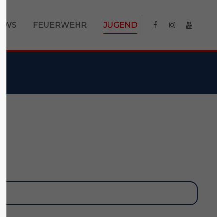
About us
EWS
FEUERWEHR
JUGEND
Lorem ipsum dolor sit amet,
0
consectetuer adipiscing elit.
Aenean commodo ligula eget dolor.
Aenean massa. Cum sociis natoque
penatibus et magnis dis parturient
montes, nascetur ridiculus mus. Donec
quam felis, ultricies nec.