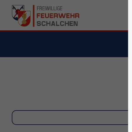
Suppo
Login
Lorem ipsu
Benutzername
24
Passwort
We offer s
Mon - Fri 
Anmelden
Register
|
Lost your password?