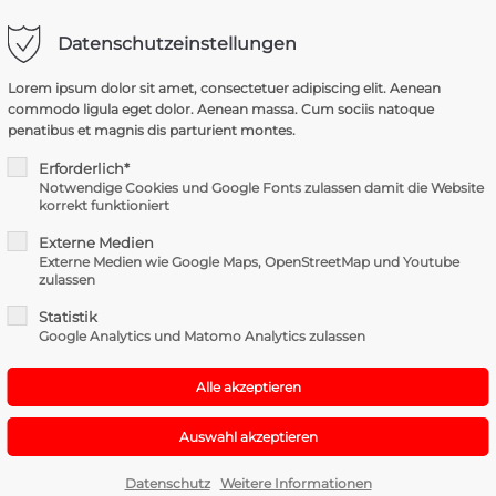
Datenschutzeinstellungen
rt
Get in touch
HOME
N
Lorem ipsum dolor sit amet, consectetuer adipiscing elit. Aenean
commodo ligula eget dolor. Aenean massa. Cum sociis natoque
m dolor sit amet:
Cybersteel Inc.
penatibus et magnis dis parturient montes.
376-293 City Road, Suite 60
San Francisco, CA 94102
Erforderlich*
Notwendige Cookies und Google Fonts zulassen damit die Website
h
korrekt funktioniert
/ 365days
Have any questions?
Externe Medien
+44 1234 567 890
Externe Medien wie Google Maps, OpenStreetMap und Youtube
zulassen
Drop us a line
Statistik
info@yourdomain.com
upport for our customers
Google Analytics und Matomo Analytics zulassen
8:00am - 5:00pm
(GMT +1)
Feuerwehr­jugend­mitglieder:
Datenschutz
Weitere Informationen